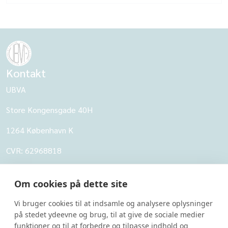
Kontakt
UBVA
Store Kongensgade 40H
1264 København K
CVR: 62968818
UBVA
Om cookies på dette site
Om UBVA
Vi bruger cookies til at indsamle og analysere oplysninger
Persondatapolitik for UBVA
på stedet ydeevne og brug, til at give de sociale medier
funktioner og til at forbedre og tilpasse indhold og