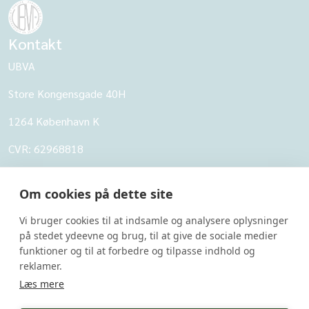
Kontakt
UBVA
Store Kongensgade 40H
1264 København K
CVR: 62968818
UBVA
Om cookies på dette site
Om UBVA
Vi bruger cookies til at indsamle og analysere oplysninger
Persondatapolitik for UBVA
på stedet ydeevne og brug, til at give de sociale medier
funktioner og til at forbedre og tilpasse indhold og
Disclaimer - Brug af hjemmesiden
reklamer.
Undersider
Læs mere
UBVA's svarbank