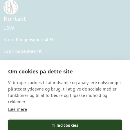
Kontakt
UBVA
Store Kongensgade 40H
1264 København K
CVR: 62968818
Om cookies på dette site
UBVA
Vi bruger cookies til at indsamle og analysere oplysninger
Om UBVA
på stedet ydeevne og brug, til at give de sociale medier
Persondatapolitik for UBVA
funktioner og til at forbedre og tilpasse indhold og
reklamer.
Disclaimer - Brug af hjemmesiden
Læs mere
Undersider
Tillad cookies
UBVA's svarbank